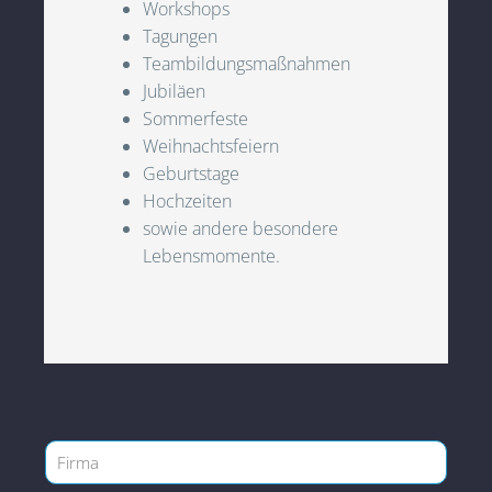
Workshops
Tagungen
Teambildungsmaßnahmen
Jubiläen
Sommerfeste
Weihnachtsfeiern
Geburtstage
Hochzeiten
sowie andere besondere
Lebensmomente.