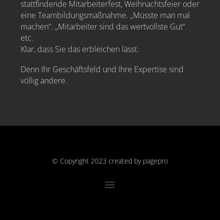
stattfindende Mitarbeiterfest, Weihnachtsfeier oder
eine Teambildungsmaßnahme. „Müsste man mal
machen“. „Mitarbeiter sind das wertvollste Gut“
etc.
Klar, dass Sie das erbleichen lässt.
Denn Ihr Geschäftsfeld und Ihre Expertise sind
völlig andere.
© Copyright 2023 created by
pagepro