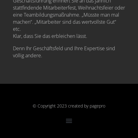
Geschäftsführung erinnert Sie an das jährlich
stattfindende Mitarbeiterfest, Weihnachtsfeier oder
eine Teambildungsmaßnahme. „Müsste man mal
machen“. „Mitarbeiter sind das wertvollste Gut“
etc.
Klar, dass Sie das erbleichen lässt.
Denn Ihr Geschäftsfeld und Ihre Expertise sind
völlig andere.
© Copyright 2023 created by
pagepro